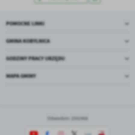
treści w postaci wiadomości, ofert, komunikatów mediów
społecznościowych.
POMOCNE LINKI
GMINA KOBYLNICA
GODZINY PRACY URZĘDU
MAPA GMINY
Odwiedzin: 2592466