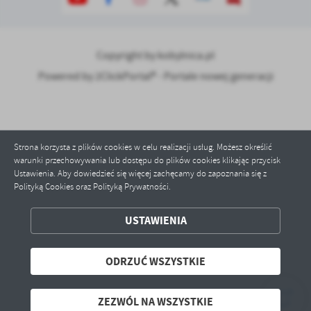
Copyright by kobylnica.pl
Powered by
2ClickPortal® - Portale nowej generacji
Strona korzysta z plików cookies w celu realizacji usług. Możesz określić
warunki przechowywania lub dostępu do plików cookies klikając przycisk
Ustawienia. Aby dowiedzieć się więcej zachęcamy do zapoznania się z
Polityką Cookies oraz Polityką Prywatności.
ZAPISZ WYBRANE
USTAWIENIA
ODRZUĆ WSZYSTKIE
ODRZUĆ WSZYSTKIE
ZEZWÓL NA WSZYSTKIE
ZEZWÓL NA WSZYSTKIE