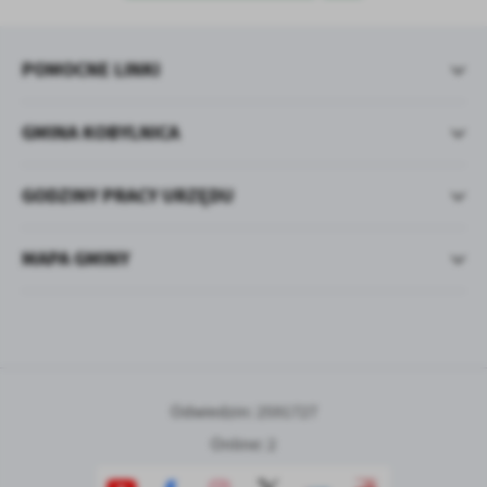
treści w postaci wiadomości, ofert, komunikatów mediów
społecznościowych.
POMOCNE LINKI
GMINA KOBYLNICA
GODZINY PRACY URZĘDU
MAPA GMINY
Odwiedzin: 2591727
Online: 2