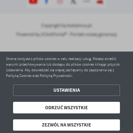
Copyright by kobylnica.pl
Powered by
2ClickPortal® - Portale nowej generacji
Strona korzysta z plików cookies w celu realizacji usług. Możesz określić
warunki przechowywania lub dostępu do plików cookies klikając przycisk
Ustawienia. Aby dowiedzieć się więcej zachęcamy do zapoznania się z
Polityką Cookies oraz Polityką Prywatności.
ZAPISZ WYBRANE
USTAWIENIA
ODRZUĆ WSZYSTKIE
ODRZUĆ WSZYSTKIE
ZEZWÓL NA WSZYSTKIE
ZEZWÓL NA WSZYSTKIE