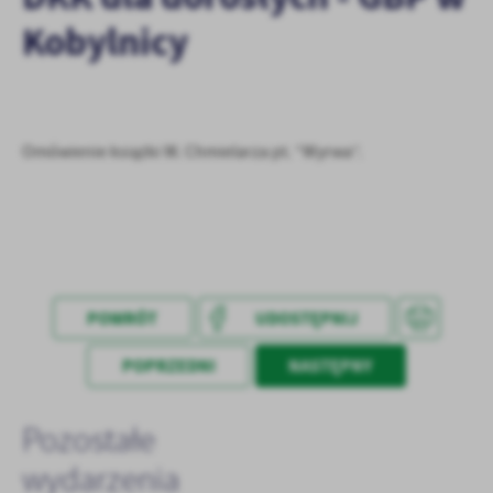
treści.
Kobylnicy
Dzięki tym plikom cookies możemy zapewnić Ci większy komfort
Więcej
korzystania z funkcjonalności naszej strony poprzez dopasowanie
jej do Twoich indywidualnych preferencji. Wyrażenie zgody na
funkcjonalne i personalizacyjne pliki cookies gwarantuje
Analityczne
dostępność większej ilości funkcji na stronie.
Omówienie książki W. Chmielarza pt. “Wyrwa”.
Analityczne pliki cookies pomagają nam rozwijać się i
dostosowywać do Twoich potrzeb.
Cookies analityczne pozwalają na uzyskanie informacji w zakresie
Więcej
wykorzystywania witryny internetowej, miejsca oraz częstotliwości,
z jaką odwiedzane są nasze serwisy www. Dane pozwalają nam na
ocenę naszych serwisów internetowych pod względem ich
Reklamowe
popularności wśród użytkowników. Zgromadzone informacje są
POWRÓT
UDOSTĘPNIJ
Dzięki reklamowym plikom cookies prezentujemy Ci najciekawsze
przetwarzane w formie zanonimizowanej. Wyrażenie zgody na
informacje i aktualności na stronach naszych partnerów.
analityczne pliki cookies gwarantuje dostępność wszystkich
POPRZEDNI
NASTĘPNY
funkcjonalności.
Promocyjne pliki cookies służą do prezentowania Ci naszych
Więcej
komunikatów na podstawie analizy Twoich upodobań oraz Twoich
zwyczajów dotyczących przeglądanej witryny internetowej. Treści
Pozostałe
promocyjne mogą pojawić się na stronach podmiotów trzecich lub
firm będących naszymi partnerami oraz innych dostawców usług.
wydarzenia
Firmy te działają w charakterze pośredników prezentujących nasze