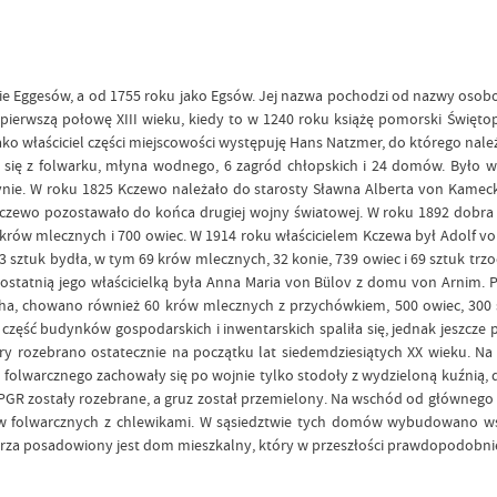
mie Eggesów, a od 1755 roku jako Egsów. Jej nazwa pochodzi od nazwy osob
pierwszą połowę XIII wieku, kiedy to w 1240 roku książę pomorski Święt
ako właściciel części miejscowości występuję Hans Natzmer, do którego należ
a się z folwarku, młyna wodnego, 6 zagród chłopskich i 24 domów. Było w
ynie. W roku 1825 Kczewo należało do starosty Sławna Alberta von Kameck
czewo pozostawało do końca drugiej wojny światowej. W roku 1892 dobra ry
krów mlecznych i 700 owiec. W 1914 roku właścicielem Kczewa był Adolf von
3 sztuk bydła, w tym 69 krów mlecznych, 32 konie, 739 owiec i 69 sztuk trz
le ostatnią jego właścicielką była Anna Maria von Bülov z domu von Arnim.
, chowano również 60 krów mlecznych z przychówkiem, 500 owiec, 300 szt
zęść budynków gospodarskich i inwentarskich spaliła się, jednak jeszcze
ry rozebrano ostatecznie na początku lat siedemdziesiątych XX wieku. 
 folwarcznego zachowały się po wojnie tylko stodoły z wydzieloną kuźnią, da
PGR zostały rozebrane, a gruz został przemielony. Na wschód od głównego 
w folwarcznych z chlewikami. W sąsiedztwie tych domów wybudowano wsp
tarza posadowiony jest dom mieszkalny, który w przeszłości prawdopodobn