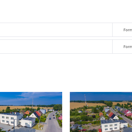
Form
Form