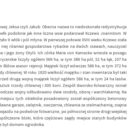
owej Jeksa czyli Jakub. Obecna nazwa to niedoskonała redystrybucja
opełk podobnie jak inne liczne wsie podarował Kczewo Joannitom. W
ało 9 włók i pól młyna. W pierwszej połowie XVIII wieku Kczewo stała
 niej również gospodarstwa rybackie na dwóch stawach, nauczyciel
e i jego żony Otylii. Ich córka Maria von Kamecke wniosła w posagu
cerskie liczyły ogółem 569 ha, w tym 386 ha pól, 52 ha łąk, 107 ha
 Bülow asesor rejencji. Majątek liczył wówczas 586 ha, w tym 372 ha
ody chlewnej. W roku 1920 wielkość majątku i stan inwentarza był taki
 Przed drugą wojną majątek liczył ogółem 586 ha, w tym 24 ha lasów.
uk trzody chlewnej i 300 koni. Zespół dworsko-folwarczny istniał
 podczas wojny odbudowano dwie stodoły, oborę i warchlakarnię. Na
Na miejscu tych obiektów posadowiony został współczesny betonowy
wne garaże, cielętnik, owczarnia, chlewnia ze stelmacharnią, stajnia
wjazdu na podwórze folwarczne, po północnej stronie drogi wiejskiej
ółczesne bloki, które częściowo zajęły miejsce starych budynków
ie był domem ogrodnika.