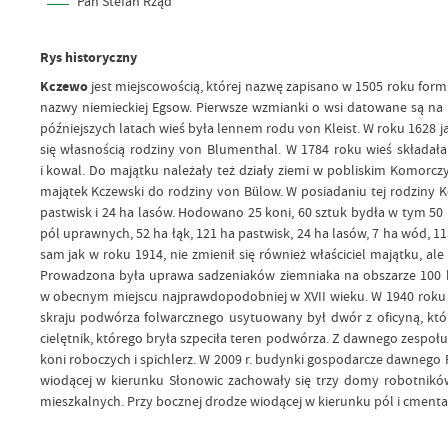
Pan Stefan Rząd
Rys historyczny
Kczewo
jest miejscowością, której nazwę zapisano w 1505 roku for
nazwy niemieckiej Egsow. Pierwsze wzmianki o wsi datowane są na 
późniejszych latach wieś była lennem rodu von Kleist. W roku 1628 j
się własnością rodziny von Blumenthal. W 1784 roku wieś składał
i kowal. Do majątku należały też działy ziemi w pobliskim Komorcz
majątek Kczewski do rodziny von Bülow. W posiadaniu tej rodziny K
pastwisk i 24 ha lasów. Hodowano 25 koni, 60 sztuk bydła w tym 50 
pól uprawnych, 52 ha łąk, 121 ha pastwisk, 24 ha lasów, 7 ha wód, 11
sam jak w roku 1914, nie zmienił się również właściciel majątku, a
Prowadzona była uprawa sadzeniaków ziemniaka na obszarze 100 ha
w obecnym miejscu najprawdopodobniej w XVII wieku. W 1940 roku c
skraju podwórza folwarcznego usytuowany był dwór z oficyną, któ
cielętnik, którego bryła szpeciła teren podwórza. Z dawnego zespołu
koni roboczych i spichlerz. W 2009 r. budynki gospodarcze dawnego 
wiodącej w kierunku Słonowic zachowały się trzy domy robotnikó
mieszkalnych. Przy bocznej drodze wiodącej w kierunku pól i cmen