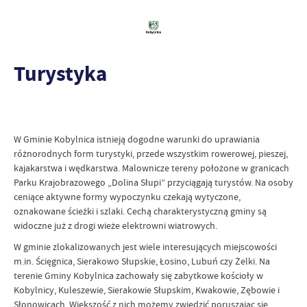
Turystyka
W Gminie Kobylnica istnieją dogodne warunki do uprawiania
różnorodnych form turystyki, przede wszystkim rowerowej, pieszej,
kajakarstwa i wędkarstwa. Malownicze tereny położone w granicach
Parku Krajobrazowego „Dolina Słupi” przyciągają turystów. Na osoby
ceniące aktywne formy wypoczynku czekają wytyczone,
oznakowane ścieżki i szlaki. Cechą charakterystyczną gminy są
widoczne już z drogi wieże elektrowni wiatrowych.
W gminie zlokalizowanych jest wiele interesujących miejscowości
m.in. Ścięgnica, Sierakowo Słupskie, Łosino, Lubuń czy Żelki. Na
terenie Gminy Kobylnica zachowały się zabytkowe kościoły w
Kobylnicy, Kuleszewie, Sierakowie Słupskim, Kwakowie, Zębowie i
Słonowicach. Większość z nich możemy zwiedzić poruszając się