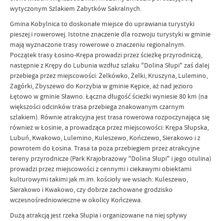
wytyczonym Szlakiem Zabytków Sakralnych.
Gmina Kobylnica to doskonałe miejsce do uprawiania turystyki
pieszej i rowerowej. Istotne znaczenie dla rozwoju turystyki w gminie
mają wyznaczone trasy rowerowe o znaczeniu regionalnym.
Początek trasy Łosino-Krępa prowadzi przez ścieżkę przyrodniczą,
następnie z Krępy do Lubunia wzdłuż szlaku "Dolina Słupi" zaś dalej
przebiega przez miejscowości: Żelkówko, Żelki, Kruszyna, Lulemino,
Zagórki, Zbyszewo do Korzybia w gminie Kępice, aż nad jezioro
Łętowo w gminie Sławno. Łączna długość ścieżki wyniesie 80 km (na
większości odcinków trasa przebiega znakowanym czarnym
szlakiem). Równie atrakcyjna jest trasa rowerowa rozpoczynająca się
również w Łosinie, a prowadząca przez miejscowości: Krępa Słupska,
Lubuń, Kwakowo, Lulemino, Kuleszewo, Kończewo, Sierakowo i z
powrotem do Łosina. Trasa ta poza przebiegiem przez atrakcyjne
tereny przyrodnicze (Park Krajobrazowy "Dolina Słupi" i jego otulina)
prowadzi przez miejscowości z cennymi i ciekawymi obiektami
kulturowymi takimi jak m.im. kościoły we wsiach: Kuleszewo,
Sierakowo i Kwakowo, czy dobrze zachowane grodzisko
wczesnośredniowieczne w okolicy Kończewa.
Dużą atrakcją jest rzeka Słupia i organizowane na niej spływy