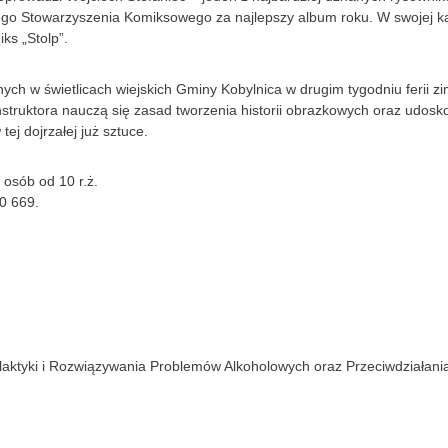
iego Stowarzyszenia Komiksowego za najlepszy album roku. W swojej k
iks „Stolp”.
h w świetlicach wiejskich Gminy Kobylnica w drugim tygodniu ferii z
struktora nauczą się zasad tworzenia historii obrazkowych oraz udosk
ej dojrzałej już sztuce.
 osób od 10 r.ż.
0 669.
aktyki i Rozwiązywania Problemów Alkoholowych oraz Przeciwdziałani