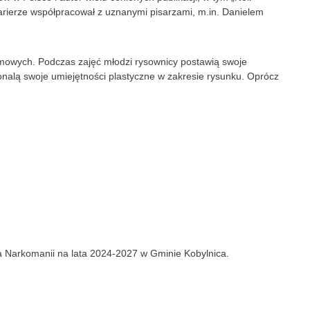
arierze współpracował z uznanymi pisarzami, m.in. Danielem
imowych. Podczas zajęć młodzi rysownicy postawią swoje
onalą swoje umiejętności plastyczne w zakresie rysunku. Oprócz
a Narkomanii na lata 2024-2027 w Gminie Kobylnica.