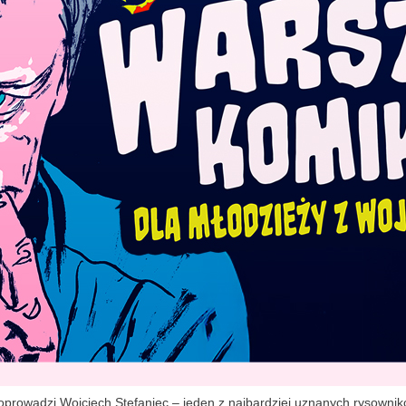
rowadzi Wojciech Stefaniec – jeden z najbardziej uznanych rysowników 