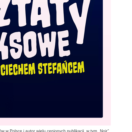
w Polsce i autor wielu cenionych publikacji, w tym „Noir”