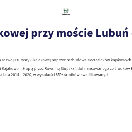
kowej przy moście Lubuń 
dla rozwoju turystyki kajakowej poprzez rozbudowę sieci szlaków kajakow
ki Kajakowe – Słupią przez Równinę Słupską”, dofinansowanego ze środkó
lata 2014 – 2020, w wysokości 85% środków kwalifikowanych.