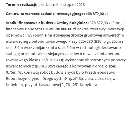
Termin realizacji:
październik - listopad 2013
Całkowita wartość zadania inwestycyjnego:
468 872,00 zł
środki finansowe z budżetu Gminy Kobylnica:
378 872,00 zł środki
finansowe z budżetu UMWP: 90 000,00 zł Zakres rzeczowy inwestycji
obejmował: wykonanie na istniejącej drodze gruntowej nawierzchni
utwardzonej z betonu towarowego klasy C25/C30 (B30) o gr. 15cm i
szer. 3,0m wraz z mijankami o szer. 5,0m w technologii deskowania
stałego; przebudowę istniejących zjazdów o nawierzchni z betonu
towarowego klasy C25/C30 (B30); wykonanie obustronnych poboczy
utwardzonych z gruntu uzyskanego z korytowania drogi o szer.
0,75m; Wykonawcą robót budowlanych było Przedsiębiorstwo
Robót Inżynieryjno - Drogowych „Krężel” Sp. z o.o. z siedzibą w
Kobylnicy, przy ul. Kasztanowej 1, 76 - 251 Kobylnica.