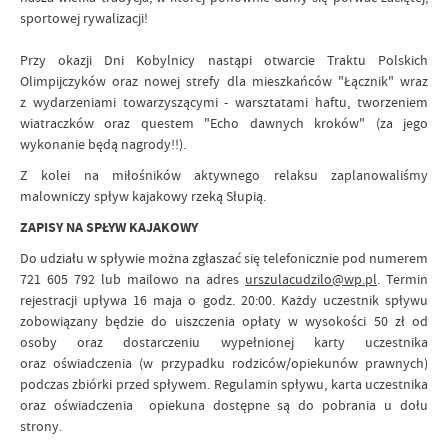
sportowej rywalizacji!
Przy okazji Dni Kobylnicy nastąpi otwarcie Traktu Polskich
Olimpijczyków oraz nowej strefy dla mieszkańców "Łącznik" wraz
z wydarzeniami towarzyszącymi - warsztatami haftu, tworzeniem
wiatraczków oraz questem "Echo dawnych kroków" (za jego
wykonanie będą nagrody!!).
Z kolei na miłośników aktywnego relaksu zaplanowaliśmy
malowniczy spływ kajakowy rzeką Słupią.
ZAPISY NA SPŁYW KAJAKOWY
Do udziału w spływie można zgłaszać się telefonicznie pod numerem
721 605 792 lub mailowo na adres
urszulacudzilo@wp.pl
. Termin
rejestracji upływa 16 maja o godz. 20:00. Każdy uczestnik spływu
zobowiązany będzie do uiszczenia opłaty w wysokości 50 zł od
osoby oraz dostarczeniu wypełnionej karty uczestnika
oraz oświadczenia (w przypadku rodziców/opiekunów prawnych)
podczas zbiórki przed spływem. Regulamin spływu, karta uczestnika
oraz oświadczenia opiekuna dostępne są do pobrania u dołu
strony.