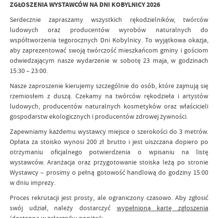
ZGŁOSZENIA WYSTAWCÓW NA DNI KOBYLNICY 2026
Serdecznie zapraszamy wszystkich rękodzielników, twórców
ludowych oraz producentów wyrobów naturalnych do
współtworzenia tegorocznych Dni Kobylnicy. To wyjątkowa okazja,
aby zaprezentować swoją twórczość mieszkańcom gminy i gościom
odwiedzającym nasze wydarzenie w sobotę 23 maja, w godzinach
15:30 – 23:00.
Nasze zaproszenie kierujemy szczególnie do osób, które zajmują się
rzemiosłem z duszą. Czekamy na twórców rękodzieła i artystów
ludowych, producentów naturalnych kosmetyków oraz właścicieli
gospodarstw ekologicznych i producentów zdrowej żywności.
Zapewniamy każdemu wystawcy miejsce o szerokości do 3 metrów.
Opłata za stoisko wynosi 200 zł brutto i jest uiszczana dopiero po
otrzymaniu oficjalnego potwierdzenia o wpisaniu na listę
wystawców. Aranżacja oraz przygotowanie stoiska leżą po stronie
Wystawcy – prosimy o pełną gotowość handlową do godziny 15:00
w dniu imprezy.
Proces rekrutacji jest prosty, ale ograniczony czasowo. Aby zgłosić
swój udział, należy dostarczyć
wypełnioną kartę zgłoszenia