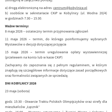
(dostępną w załączniku poniżej):
a) drogą elektroniczną na adres:
centrum@kobylnica.pl
b) osobiście w sekretariacie CKiP w Kobylnicy (ul. Wodna 20/4)
w godzinach 7:30 – 15:30.
Ważne terminy:
8 maja 2026 – ostateczny termin przyjmowania zgłoszeń
11 maja 2026 – termin, do którego poinformujemy wybranych
Wystawców o decyzji dotyczącej przyjęcia
15 maja 2026 – termin uregulowania opłaty wystawienniczej
(przelewem na konto lub w kasie CKiP)
Zachęcamy do zapoznania się z pełnym regulaminem, w którym
znajdują się szczegółowe informacje dotyczące zasad porządkowych
oraz formalności związanych ze sprzedażą.
DNI KOBYLNICY 2026
23 maja (sobota)
godz. 15:30 - Otwarcie Traktu Polskich Olimpijczyków oraz strefy dla
mieszkańców „Łącznik”