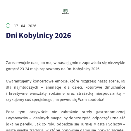
17 - 04 - 2026
Dni Kobylnicy 2026
Zarezerwujcie czas, bo maj w naszej gminie zapowiada się niezwykle
gorąco! 23-24 maja zapraszamy na Dni Kobylnicy 2026!
Gwarantujemy koncertowe emocje, które rozgrzeją naszą scenę, raj
dla najmłodszych – animacje dla dzieci, kolorowe dmuchańce
i kreatywne warsztaty rodzinne oraz strażacką niespodziankę –
szykujemy coś specjalnego, na pewno się Wam spodoba!
Poza tym oczywiście nie zabraknie strefy gastronomicznej
i wystawców – idealnych miejsc, by dobrze zjeść, odpocząć i znaleźć
lokalne perełki. Jak co roku odbędzie się Turniej Miasta i Sołectw –
nasza wielka tradycja, w której ponownie damy się porwać zaciętej,