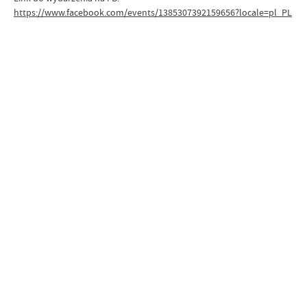
https://www.facebook.com/events/1385307392159656?locale=pl_PL