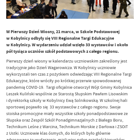
W Pierwszy Dzień Wiosny, 21 marca, w Szkole Podstawowej
w Kobylnicy odbyły się VIII Regionalne Targi Edukacyjne
w Kobylnicy. W wydarzeniu udział wzięło 33 wystawców i około
pół tysiąca uczniów szkół podstawowych z całego regionu.
Pierwszy dzień wiosny w kalendarzu uczniowskim zakreślony jest
tradycyjnie jako Dzień Wagarowicza. W Kobylnicy uczniowie
wykorzystali ten czas z pożytkiem odwiedzając VIII Regionalne Targi
Edukacyjne, które wróciły po krótkiej przerwie spowodowanej
pandemią COVID-19. Targi oficjalnie otworzył Wójt Gminy Kobylnica
Leszek Kuliński wspólnie ze Starostą Słupskim Pawłem Lisowskim
i dyrektorką szkoły w Kobylnicy Ewą Solnikowską. W szkolnej hali
sportowej pojawiło się 33 wystawców z całego regionu. Swoje
stoiska promocyjne miały wszystkie szkoły ponadpodstawowe ze
Słupska oraz Zespół Szkół Ponadgimnazjalnych z Białego Boru,
Technikum Leśne z Warcina, Technikum Morskie z Darłowa i ZSOiT
z Ustki. Uczniowie klas ósmych, do których było głównie
adresowane te wydarzenie, mieli więc pełen przekrój kierunków