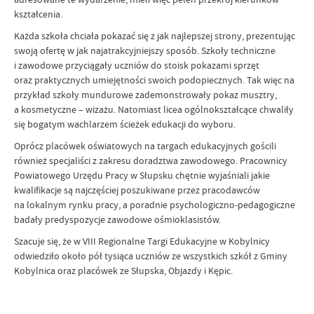
kształcenia.
Każda szkoła chciała pokazać się z jak najlepszej strony, prezentując
swoją ofertę w jak najatrakcyjniejszy sposób. Szkoły techniczne
i zawodowe przyciągały uczniów do stoisk pokazami sprzęt
oraz praktycznych umiejętności swoich podopiecznych. Tak więc na
przykład szkoły mundurowe zademonstrowały pokaz musztry,
a kosmetyczne – wizażu. Natomiast licea ogólnokształcące chwaliły
się bogatym wachlarzem ścieżek edukacji do wyboru.
Oprócz placówek oświatowych na targach edukacyjnych gościli
również specjaliści z zakresu doradztwa zawodowego. Pracownicy
Powiatowego Urzędu Pracy w Słupsku chętnie wyjaśniali jakie
kwalifikacje są najczęściej poszukiwane przez pracodawców
na lokalnym rynku pracy, a poradnie psychologiczno-pedagogiczne
badały predyspozycje zawodowe ośmioklasistów.
Szacuje się, że w VIII Regionalne Targi Edukacyjne w Kobylnicy
odwiedziło około pół tysiąca uczniów ze wszystkich szkół z Gminy
Kobylnica oraz placówek ze Słupska, Objazdy i Kępic.