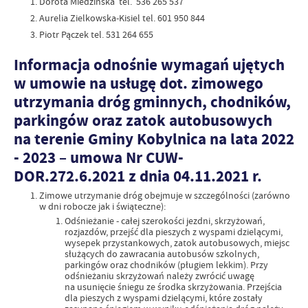
Dorota Miedzińska tel. 536 265 537
Aurelia Zielkowska-Kisiel tel. 601 950 844
Piotr Pączek tel. 531 264 655
Informacja odnośnie wymagań ujętych
w umowie na usługę dot. zimowego
utrzymania dróg gminnych, chodników,
parkingów oraz zatok autobusowych
na terenie Gminy Kobylnica na lata 2022
- 2023 – umowa Nr CUW-
DOR.272.6.2021 z dnia 04.11.2021 r.
Zimowe utrzymanie dróg obejmuje w szczególności (zarówno
w dni robocze jak i świąteczne):
Odśnieżanie - całej szerokości jezdni, skrzyżowań,
rozjazdów, przejść dla pieszych z wyspami dzielącymi,
wysepek przystankowych, zatok autobusowych, miejsc
służących do zawracania autobusów szkolnych,
parkingów oraz chodników (pługiem lekkim). Przy
odśnieżaniu skrzyżowań należy zwrócić uwagę
na usunięcie śniegu ze środka skrzyżowania. Przejścia
dla pieszych z wyspami dzielącymi, które zostały