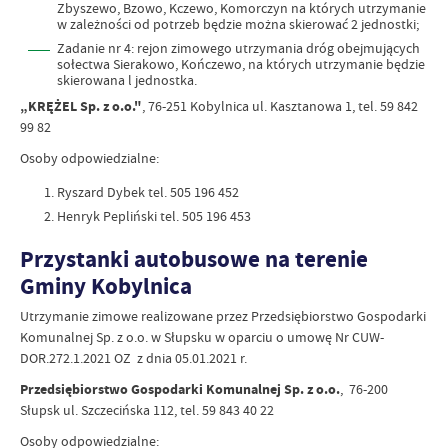
Zbyszewo, Bzowo, Kczewo, Komorczyn na których utrzymanie
w zależności od potrzeb będzie można skierować 2 jednostki;
Zadanie nr 4: rejon zimowego utrzymania dróg obejmujących
sołectwa Sierakowo, Kończewo, na których utrzymanie będzie
skierowana l jednostka.
„KRĘŻEL Sp. z o.o."
,
76-251 Kobylnica ul. Kasztanowa 1, tel. 59 842
99 82
Osoby odpowiedzialne:
Ryszard Dybek tel. 505 196 452
Henryk Pepliński tel. 505 196 453
Przystanki autobusowe na terenie
Gminy Kobylnica
Utrzymanie zimowe realizowane przez Przedsiębiorstwo Gospodarki
Komunalnej Sp. z o.o. w Słupsku w oparciu o umowę Nr CUW-
DOR.272.1.2021 OZ z dnia 05.01.2021 r.
Przedsiębiorstwo Gospodarki Komunalnej Sp. z o.o.
, 76-200
Słupsk ul. Szczecińska 112, tel. 59 843 40 22
Osoby odpowiedzialne: