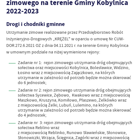
zimowego na terenie Gminy Kobylnica
2022-2023
Drogi i chodniki gminne
Utrzymanie zimowe realizowane przez Przedsiębiorstwo Robót
Inżynieryjno-Drogowych „KRĘŻEL" w oparciu o umowę Nr CUW-
DOR.272.6.2021 OZ z dnia 04.11.2021 r. na terenie Gminy Kobylnica
w umownym podziale na niżej wymienione rejony:
Zadanie nr 1: rejon zimowego utrzymania dróg obejmujących
sołectwa oraz miejscowości Kobylnica, Bolesławice, Widzino,
Łosino wraz z miejscowością Zajączkowo, na których
utrzymanie w zależności od potrzeb będzie można skierować
do 6 jednostek;
Zadanie nr 2: rejon zimowego utrzymania dróg obejmujących
sołectwa Sycewice, Zębowo, Kwakowo wraz z miejscowością
Maszkowo, Kruszyna, Komiłowo, Płaszewo, Żelkówko wraz
z miejscowością Żelki, Lubuń, Lulemino, na których
utrzymanie w zależności od potrzeb będzie można skierować
do 4 jednostek;
Zadanie nr 3: rejon zimowego utrzymania dróg obejmujących
sołectwa Reblino wraz
z miejscowością Reblinko, Runowo Sławieńskie, Słonowice,
Słonowiczki, Wrząca, Ścięgnica, Zagórki wraz z miejscowością