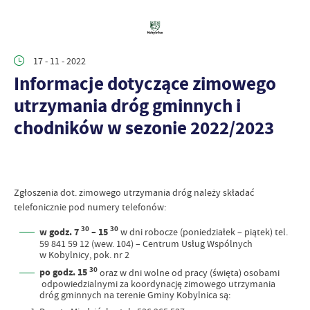
17 - 11 - 2022
Informacje dotyczące zimowego
utrzymania dróg gminnych i
chodników w sezonie 2022/2023
Zgłoszenia dot. zimowego utrzymania dróg należy składać
telefonicznie pod numery telefonów:
30
30
w godz. 7
– 15
w dni robocze (poniedziałek – piątek) tel.
59 841 59 12 (wew. 104) – Centrum Usług Wspólnych
w Kobylnicy, pok. nr 2
30
po godz. 15
oraz w dni wolne od pracy (święta) osobami
odpowiedzialnymi za koordynację zimowego utrzymania
dróg gminnych na terenie Gminy Kobylnica są: