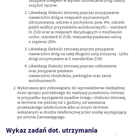
zasypane śniegiem w wyniku odśnieżania dróg należy
oczyścić ręcznie.
Likwidację śliskości zimowej poprzez posypywanie
nawierzchni dróg w miejscach wyznaczonych
(skrzyżowania, odcinki o pochyleniu pow. 4%, odcinki
jezdni wzdłuż przystanków autobusowych) – standard
III ZUD oraz w miejscach decydujących o możliwości
ruchu- standard IV ZUD, mieszanką piaskowo-solną
o stężeniu 20%.
Likwidację śliskości zimowej poprzez posypanie
nawierzchni dróg na całej długości solą zroszoną - tylko
drogi utrzymywane w II standardzie ZUD.
Likwidację śliskości zimowej poprzez odśnieżanie
oraz posypanie piaskiem
nawierzchni chodników, parkingów oraz zatok
autobusowych.
Wykonawca jest zobowiązany do wprowadzenia niezbędnej
ilości sprzętu potrzebnego do realizacji przedmiotu Umowy
w przypadku wystąpienia opadów śniegu i śliskości zimowej,
w terminie nie później niż 1 godziny od wezwania
przekazanego telefonicznie albo w innym terminie
wskazanym w drodze telefonicznej przez osobę występującą
po stronie Zamawiającego.
Wykaz zadań dot. utrzymania