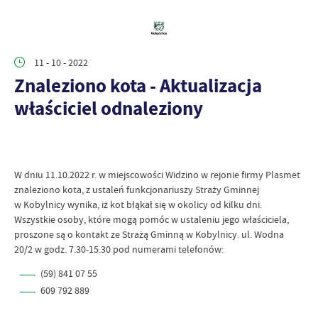
11 - 10 - 2022
Znaleziono kota - Aktualizacja
właściciel odnaleziony
W dniu 11.10.2022 r. w miejscowości Widzino w rejonie firmy Plasmet
znaleziono kota, z ustaleń funkcjonariuszy Straży Gminnej
w Kobylnicy wynika, iż kot błąkał się w okolicy od kilku dni.
Wszystkie osoby, które mogą pomóc w ustaleniu jego właściciela,
proszone są o kontakt ze Strażą Gminną w Kobylnicy. ul. Wodna
20/2 w godz. 7.30-15.30 pod numerami telefonów:
(59) 841 07 55
609 792 889