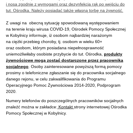
i nosa zgodnie z wymogami oraz dezynfekcja rąk po wejściu do
tut. Ośrodka. Należy posiadać także własną torbę na żywność.
Z uwagi na obecną sytuację spowodowaną występowaniem
na terenie kraju wirusa COVID-19, Ośrodek Pomocy Społecznej
w Kobylnicy informuje, iż osobom najbardziej narażonym
na ciężki przebieg choroby, tj. osobom w wieku 60+
oraz osobom, którym posiadana niepełnosprawność
uniemożliwiłaby osobiste przybycie do tut. Ośrodka,
produkty
żywnościowe mogą zostać dostarczone przez pracownika
socjalnego
. Osoby zainteresowane powyższą formą pomocy
prosimy o telefoniczne zgłaszanie się do pracownika socjalnego
danego rejonu, w celu zakwalifikowania do Programu
Operacyjnego Pomoc Żywnościowa 2014-2020, Podprogram
2020.
Numery telefonów do poszczególnych pracowników socjalnych
znaleźć można w zakładce:
Kontakt
strony internetowej Ośrodka
Pomocy Społecznej w Kobylnicy.