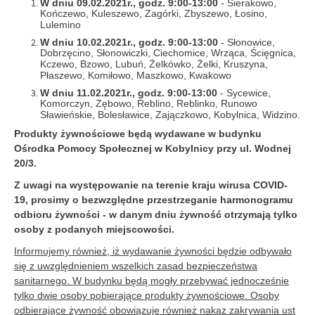
W dniu 09.02.2021r., godz. 9:00-13:00
- Sierakowo,
Kończewo, Kuleszewo, Zagórki, Zbyszewo, Łosino,
Lulemino
W dniu 10.02.2021r., godz. 9:00-13:00
- Słonowice,
Dobrzęcino, Słonowiczki, Ciechomice, Wrząca, Ścięgnica,
Kczewo, Bzowo, Lubuń, Żelkówko, Żelki, Kruszyna,
Płaszewo, Komiłowo, Maszkowo, Kwakowo
W dniu 11.02.2021r., godz. 9:00-13:00
- Sycewice,
Komorczyn, Zębowo, Reblino, Reblinko, Runowo
Sławieńskie, Bolesławice, Zajączkowo, Kobylnica, Widzino.
Produkty żywnościowe będą wydawane w budynku
Ośrodka Pomocy Społecznej w Kobylnicy przy ul. Wodnej
20/3.
Z uwagi na występowanie na terenie kraju wirusa COVID-
19, prosimy o bezwzględne przestrzeganie harmonogramu
odbioru żywności - w danym dniu żywność otrzymają tylko
osoby z podanych miejscowości.
Informujemy również, iż wydawanie żywności będzie odbywało
się z uwzględnieniem wszelkich zasad bezpieczeństwa
sanitarnego. W budynku będą mogły przebywać jednocześnie
tylko dwie osoby pobierające produkty żywnościowe. Osoby
odbierające żywność obowiązuje również nakaz zakrywania ust