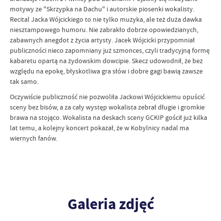
motywy ze "Skrzypka na Dachu" i autorskie piosenki wokalisty.
Recital Jacka Wójcickiego to nie tylko muzyka, ale też duża dawka
niesztampowego humoru. Nie zabrakło dobrze opowiedzianych,
zabawnych anegdot z życia artysty. Jacek Wójcicki przypomniał
publiczności nieco zapomniany już szmonces, czyli tradycyjną formę
kabaretu opartą na żydowskim dowcipie. Skecz udowodnił, że bez
względu na epokę, błyskotliwa gra słów i dobre gagi bawią zawsze
tak samo.
Oczywiście publiczność nie pozwoliła Jackowi Wójcickiemu opuścić
sceny bez bisów, a za cały występ wokalista zebrał długie i gromkie
brawa na stojąco. Wokalista na deskach sceny GCKIP gościł już kilka
lat temu, a kolejny koncert pokazał, że w Kobylnicy nadal ma
wiernych fanów.
Galeria zdjęć