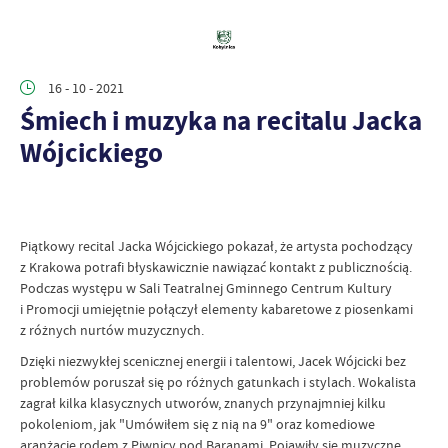
16 - 10 - 2021
Śmiech i muzyka na recitalu Jacka
Wójcickiego
Piątkowy recital Jacka Wójcickiego pokazał, że artysta pochodzący
z Krakowa potrafi błyskawicznie nawiązać kontakt z publicznością.
Podczas występu w Sali Teatralnej Gminnego Centrum Kultury
i Promocji umiejętnie połączył elementy kabaretowe z piosenkami
z różnych nurtów muzycznych.
Dzięki niezwykłej scenicznej energii i talentowi, Jacek Wójcicki bez
problemów poruszał się po różnych gatunkach i stylach. Wokalista
zagrał kilka klasycznych utworów, znanych przynajmniej kilku
pokoleniom, jak "Umówiłem się z nią na 9" oraz komediowe
aranżacje rodem z Piwnicy pod Baranami. Pojawiły się muzyczne