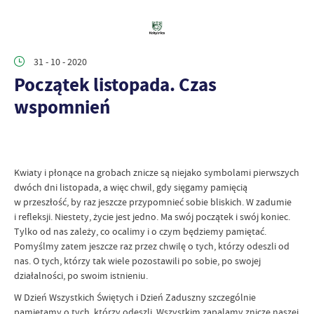
31 - 10 - 2020
Początek listopada. Czas
wspomnień
Kwiaty i płonące na grobach znicze są niejako symbolami pierwszych
dwóch dni listopada, a więc chwil, gdy sięgamy pamięcią
w przeszłość, by raz jeszcze przypomnieć sobie bliskich. W zadumie
i refleksji. Niestety, życie jest jedno. Ma swój początek i swój koniec.
Tylko od nas zależy, co ocalimy i o czym będziemy pamiętać.
Pomyślmy zatem jeszcze raz przez chwilę o tych, którzy odeszli od
nas. O tych, którzy tak wiele pozostawili po sobie, po swojej
działalności, po swoim istnieniu.
W Dzień Wszystkich Świętych i Dzień Zaduszny szczególnie
pamiętamy o tych, którzy odeszli. Wszystkim zapalamy znicze naszej