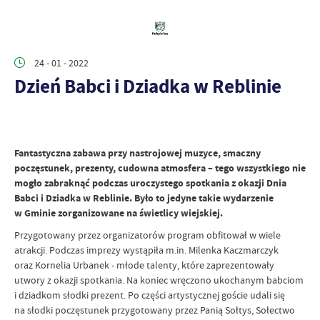
24 - 01 - 2022
Dzień Babci i Dziadka w Reblinie
Fantastyczna zabawa przy nastrojowej muzyce, smaczny
poczęstunek, prezenty, cudowna atmosfera – tego wszystkiego nie
mogło zabraknąć podczas uroczystego spotkania z okazji Dnia
Babci i Dziadka w Reblinie. Było to jedyne takie wydarzenie
w Gminie zorganizowane na świetlicy wiejskiej.
Przygotowany przez organizatorów program obfitował w wiele
atrakcji. Podczas imprezy wystąpiła m.in. Milenka Kaczmarczyk
oraz Kornelia Urbanek - młode talenty, które zaprezentowały
utwory z okazji spotkania. Na koniec wręczono ukochanym babciom
i dziadkom słodki prezent. Po części artystycznej goście udali się
na słodki poczęstunek przygotowany przez Panią Sołtys, Sołectwo