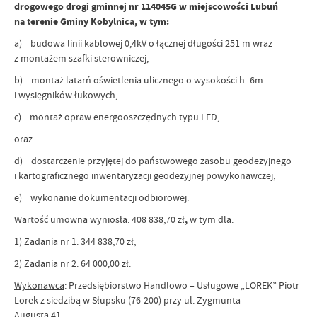
drogowego drogi gminnej nr 114045G w miejscowości Lubuń
na terenie Gminy Kobylnica, w tym:
a) budowa linii kablowej 0,4kV o łącznej długości 251 m wraz
z montażem szafki sterowniczej,
b) montaż latarń oświetlenia ulicznego o wysokości h=6m
i wysięgników łukowych,
c) montaż opraw energooszczędnych typu LED,
oraz
d) dostarczenie przyjętej do państwowego zasobu geodezyjnego
i kartograficznego inwentaryzacji geodezyjnej powykonawczej,
e) wykonanie dokumentacji odbiorowej.
Wartość umowna wyniosła:
408 838,70 zł
,
w tym dla:
1) Zadania nr 1: 344 838,70 zł,
2) Zadania nr 2: 64 000,00 zł.
Wykonawca
: Przedsiębiorstwo Handlowo – Usługowe „LOREK” Piotr
Lorek z siedzibą w Słupsku (76-200) przy ul. Zygmunta
Augusta 41.